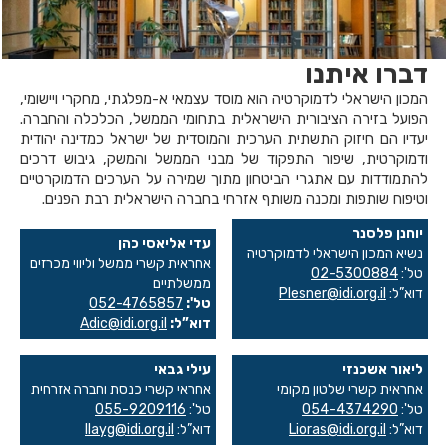
דברו איתנו
המכון הישראלי לדמוקרטיה הוא מוסד עצמאי א-מפלגתי, מחקרי ויישומי,
הפועל בזירה הציבורית הישראלית בתחומי הממשל, הכלכלה והחברה.
יעדיו הם חיזוק התשתית הערכית והמוסדית של ישראל כמדינה יהודית
ודמוקרטית, שיפור התפקוד של מבני הממשל והמשק, גיבוש דרכים
להתמודדות עם אתגרי הביטחון מתוך שמירה על הערכים הדמוקרטיים
וטיפוח שותפות ומכנה משותף אזרחי בחברה הישראלית רבת הפנים.
יוחנן פלסנר
עדי אליאסי כהן
נשיא המכון הישראלי לדמוקרטיה
אחראית קשרי ממשל וליווי מכרזים
טל':
02-5300884
ממשלתיים
דוא”ל:
Plesner@idi.org.il
טל':
052-4765857
דוא”ל:
Adic@idi.org.il
ליאור אשכנזי
עילי גבאי
אחראית קשרי שלטון מקומי
אחראי קשרי כנסת וחברה אזרחית
טל':
054-4374290
טל':
055-9209116
דוא”ל:
Lioras@idi.org.il
דוא”ל:
Ilayg@idi.org.il