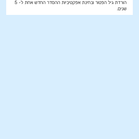
הורדת גיל הפטור ובחינת אפקטיביות ההסדר החדש אחת ל- 5
שנים.
שירות אזרחי לחרדים
כעשור מאז החל לפעול השירות האזרחי לחרדים מתברר כי
המסלול נכשל בהשגת יעדיו האזרחיים, החברתיים והכלכליים
להגדלת השוויון בנטל ולחיזוק הקשר עם החברה הכללית.