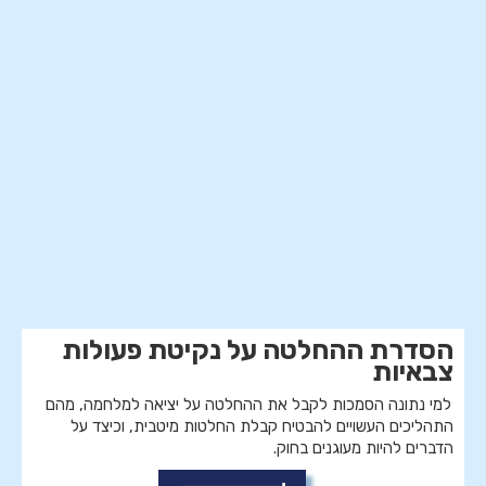
שילוב נשים ביחידות לוחמה בצה"ל
האתגר המרכזי בשילוב נשים בתפקידי לחימה הוא ביצירת
הלגיטימציה הציבורית להסרת המגבלות החוקיות והמינהליות.
הניסיון הבינלאומי מלמד שגם כאשר מגבלות אלו מוסרות, חסמים
נוספים עומדים בפני נשים להשתלבות על בסיס שוויוני.
>> שילוב נשים ביחידות לוחמה בצה"ל | חוות דעת
>> שירות נשים בעולם | מבט השוואתי
הסדרת ההחלטה על נקיטת פעולות
צבאיות
למי נתונה הסמכות לקבל את ההחלטה על יציאה למלחמה, מהם
התהליכים העשויים להבטיח קבלת החלטות מיטבית, וכיצד על
הדברים להיות מעוגנים בחוק.